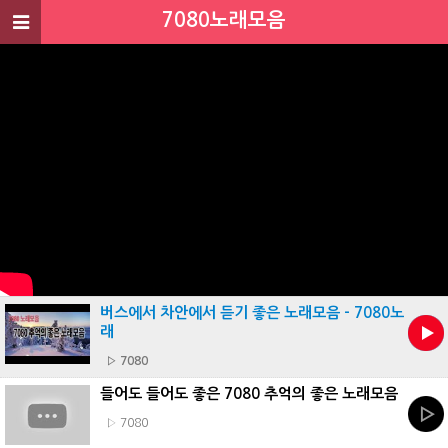
7080노래모음
7080
노
래
모
음
개
인
정
보
버스에서 차안에서 듣기 좋은 노래모음 - 7080노
취
래
급
▷ 7080
방
침
들어도 들어도 좋은 7080 추억의 좋은 노래모음
▷ 7080