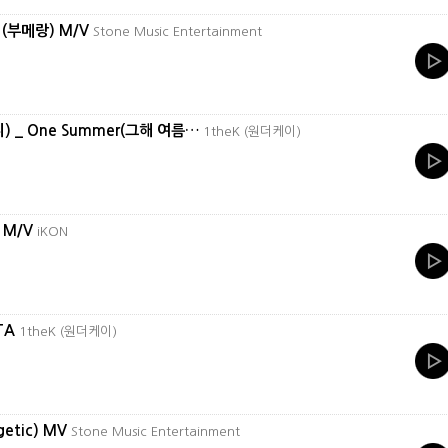
 (부메랑) M/V
Stone Music Entertainment
웬디) _ One Summer(그해 여름…
1theK (원더케이)
’ M/V
iKON
ATA
1theK (원더케이)
getic) MV
Stone Music Entertainment