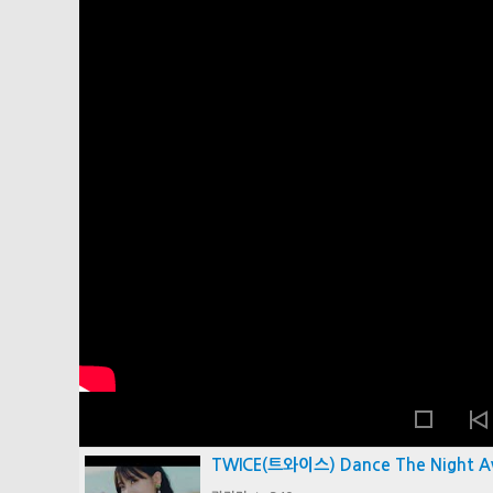
TWICE(트와이스) Dance The Night 