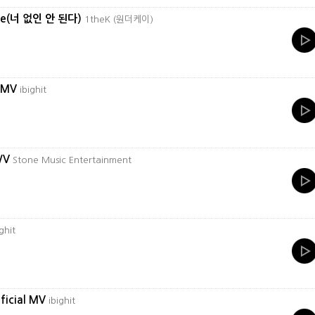
 me(너 없인 안 된다)
1theK (원더케이)
l MV
ibighit
M/V
Stone Music Entertainment
ighit
ficial MV
ibighit