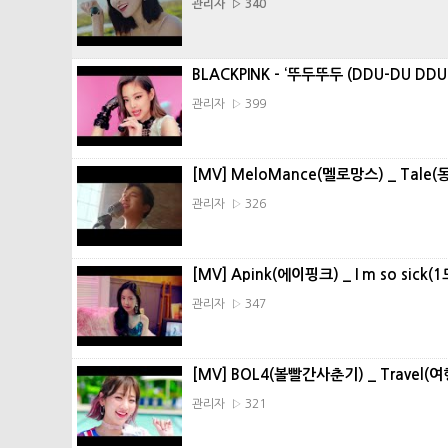
관리자 ▷ 340
BLACKPINK - ‘뚜두뚜두 (DDU-DU DDU
관리자 ▷ 399
[MV] MeloMance(멜로망스) _ Tale(
관리자 ▷ 326
[MV] Apink(에이핑크) _ I m so sick
관리자 ▷ 347
[MV] BOL4(볼빨간사춘기) _ Travel(
관리자 ▷ 321