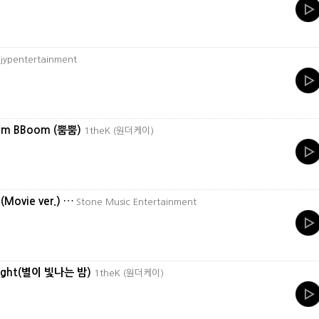
jypentertainment
om BBoom (뿜뿜)
1theK (원더케이)
Movie ver.) …
Stone Music Entertainment
Night(별이 빛나는 밤)
1theK (원더케이)