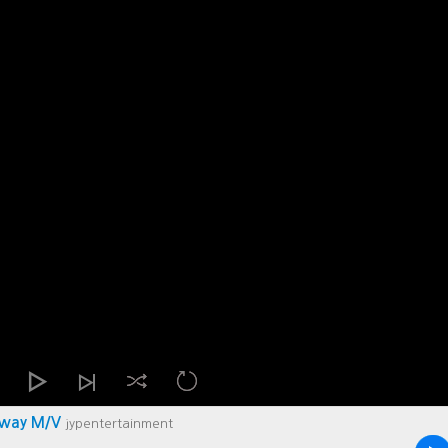
Away M/V
jypentertainment