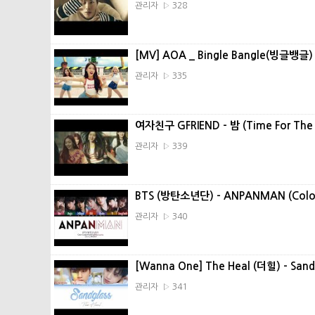
관리자 ▷ 328
[MV] AOA _ Bingle Bangle(빙글뱅글
관리자 ▷ 335
여자친구 GFRIEND - 밤 (Time For The
관리자 ▷ 339
BTS (방탄소년단) - ANPANMAN (Color
관리자 ▷ 340
[Wanna One] The Heal (더힐) - Sa
관리자 ▷ 341