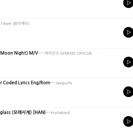
)
1theK (원더케이)
 Moon Night) M/V …
여자친구 GFRIEND OFFICIAL
 Coded Lyrics Eng/Rom…
Jaeguchi
ndglass (모래시계) [HAN|…
krystalized