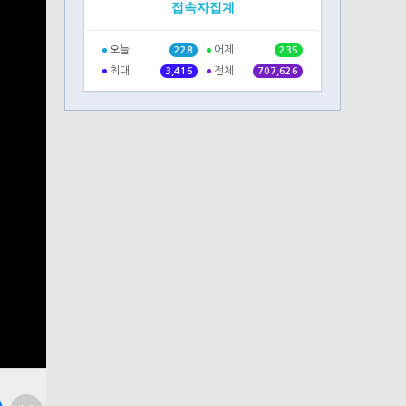
접속자집계
오늘
어제
228
235
최대
전체
3,416
707,626